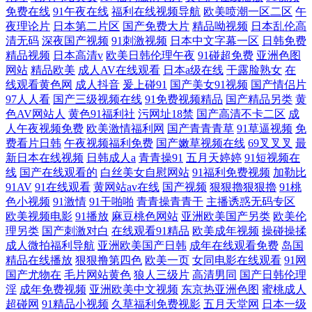
免费在线
91午夜在线
福利在线视频导航
欧美喷潮一区二区
午
夜理论片
日本第二片区
国产免费大片
精品呦视频
日本乱伦高
清无码
深夜国产视频
91刺激视频
日本中文字幕一区
日韩免费
精品视频
日本高清v
欧美日韩伦理午夜
91碰超免费
亚洲色图
网站
精品欧美
成人AV在线观看
日本a级在线
干露脸熟女
在
线观看黄色网
成人抖音
爰上碰91
国产美女91视频
国产情侣片
97人人看
国产三级视频在线
91免费视频精品
国产精品另类
黄
色AV网站人
黄色91福利社
污网址18禁
国产高清不卡二区
成
人午夜视频免费
欧美激情福利网
国产青青青草
91草逼视频
免
费看片日韩
午夜视频福利免费
国产嫩草视频在线
69叉叉叉
最
新日本在线视频
日韩成人a
青青操91
五月天婷婷
91短视频在
线
国产在线观看的
白丝美女自慰网站
91福利免费视频
加勒比
91AV
91在线观看
黄网站av在线
国产视频
狠狠擼狠狠擼
91桃
色小视频
91激情
91干啪啪
青青操青青干
主播诱惑无码专区
欧美视频电影
91播放
麻豆桃色网站
亚洲欧美国产另类
欧美伦
理另类
国产刺激对白
在线观看91精品
欧美成年视频
操碰操揉
成人微拍福利导航
亚洲欧美国产日韩
成年在线观看免费
岛国
精品在线播放
狠狠撸第四色
欧美一页
女同电影在线观看
91网
国产尤物在
毛片网站黄色
狼人三级片
高清男同
国产日韩伦理
淫
成年免费视频
亚洲欧美中文视频
东京热亚洲色图
蜜桃成人
超碰网
91精品小视频
久草福利免费视影
五月天堂网
日本一级