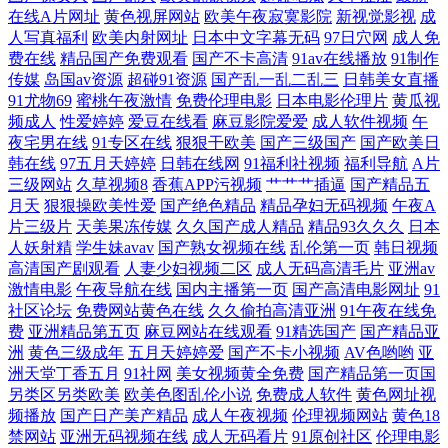
在线A片网址
黄色视屏网站
欧美午夜寂寞影院
新视觉影视
成
人写真福利
欧美内射网址
日本中文字幕无码
97日穴网
成人免
费在线
精品国产免费观看
国产不卡高清
91av在线播放
91制作
传媒
岛国av资源
超碰91资源
国产乱一乱二乱三
日韩美女直播
91尤物69
蜜桃午夜激情
免费伦理电影
日本电影伦理片
黄瓜视
频成人
性爱婷婷
爱豆在线看
麻豆影院爱爱
成人软件视频
午
夜宅男在线
91专区在线
狠狠干欧美
国产三级国产
国产欧美日
韩在线
97五月天婷婷
日韩在线网
91福利社视频
福利导航
A片
三级网站
久草视频8
香蕉APP污视频
艹艹艹插逼
国产精品五
月天
狠狠操欧美性爱
国产绝色精品
精品孕妇无码视频
午夜A
片三级片
天美果冻传媒
久久国产成人精品
精品93久久久
日本
人妖射精
学生妹avav
国产熟女视频在线
乱伦第一页
韩日视频
高清国产剧观看
人妻少妇视频二区
成人无码高清毛片
亚洲av
激情电影
午夜导航在线
国内主播第一页
国产高清电影网址
91
社区论坛
免费网站黄色在线
久久偷拍高清亚洲
91午夜在线免
费
亚洲精品第五页
麻豆网站在线观看
91精选国产
国产精品亚
洲
黄色三级成年
五月天婷婷爱
国产不卡小视频
AV色哟哟
亚
洲天堂丁香五月
91社网
美女视频黄全免费
国产精品第一页国
另类区另类欧美
欧美色图乱伦小说
免费成人软件
黄色网址视
频播放
国产日产美产精品
成人午夜视频
伦理视频网站
黄色18
禁网站
亚洲无码视频在线
成人无码看片
91原创社区
伦理电影