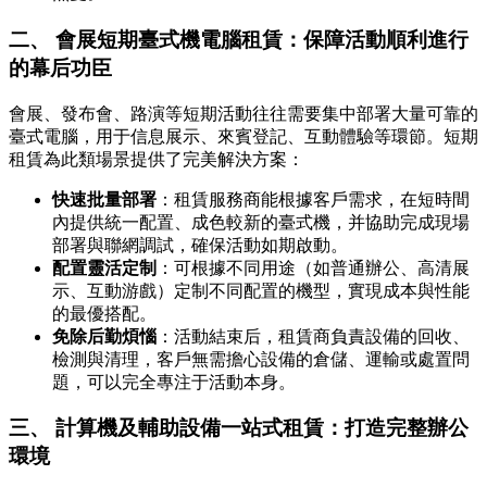
二、 會展短期臺式機電腦租賃：保障活動順利進行
的幕后功臣
會展、發布會、路演等短期活動往往需要集中部署大量可靠的
臺式電腦，用于信息展示、來賓登記、互動體驗等環節。短期
租賃為此類場景提供了完美解決方案：
快速批量部署
：租賃服務商能根據客戶需求，在短時間
內提供統一配置、成色較新的臺式機，并協助完成現場
部署與聯網調試，確保活動如期啟動。
配置靈活定制
：可根據不同用途（如普通辦公、高清展
示、互動游戲）定制不同配置的機型，實現成本與性能
的最優搭配。
免除后勤煩惱
：活動結束后，租賃商負責設備的回收、
檢測與清理，客戶無需擔心設備的倉儲、運輸或處置問
題，可以完全專注于活動本身。
三、 計算機及輔助設備一站式租賃：打造完整辦公
環境