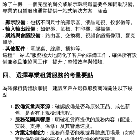
除了主機，一個完整的辦公或展示環境還需要各類輔助設備。
專業的租賃服務通常提供一站式解決方案，涵蓋：
-
顯示設備
：包括不同尺寸的顯示器、液晶電視、投影儀等。
-
輸入輸出設備
：如鍵盤、鼠標、打印機、掃描儀。
-
網絡與會議設備
：路由器、交換機、視頻會議攝像頭、麥克
風等。
-
其他配件
：電腦桌、線纜、插排等。
這種“一站式”服務極大地簡化了客戶的準備工作，確保所有設
備兼容且能協同工作，提升了整體效率與體驗。
四、 選擇專業租賃服務的考量要點
為確保租賃體驗順暢，建議客戶在選擇服務商時關注以下幾
點：
設備質量與來源
：確認設備是否為原裝正品、成色新
舊、是否有正規檢測流程。
服務范圍與響應
：明確租賃商提供的服務內容（配送、
安裝、支持、保修）及其響應速度。
方案定制能力
：服務商是否能根據具體應用場景（如特
定軟件對硬件的要求）提供針對性的配置建議。