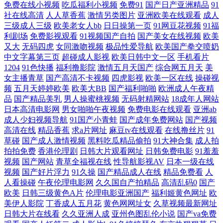
免费在线小视频
吃瓜福利小视频
免费91
国产日产亚洲精品
91
社在线高清
人人草香蕉
激情另类图片
亚洲欧美在线观看
成人
三级成人三级
欧美老女人bb
日日操第一页
91网豆花视频
91福
利剧场
免费影视观看
91视频国产自拍
国产美女在线视频
欧美
又大
无码四虎
女同激吻视频
极品性爱导航
欧美国产拳交喷奶
中文字幕第三页
超碰成人影视
欧美日韩中文一区
手机看片
1204
91色快播
福利撸影院
激情五月天国产
综合网五月天
美
女主播青草
国产高清不卡视频
四虎影视
欧美一区在线
操碰视
频
五月天婷婷欧美
欧美大BB
国产福利啪啪
欧洲成人午夜精
品
国产精品美乳
男人操蜜桃视频
无码射精网站
18成年人网站
日本高清电影网
男女啪啪午夜视频
免费电影在线观看
亚洲ab
成人少妇视频导航
91国产小青蛙
国产成年免费网站
国产视频
高清在线
精品香蕉
求a片网址
麻豆tv在线观看
在线撸丝片
91
草碰
国产成人激情视频
黑料吃瓜精品偷拍
91大神合集
成人拍
拍拍免费
香港伦理剧
日韩大片观看网址
日韩免费电影
91羞羞
视频
国产网站
青草全福视在线
性导航影视AV
日本一级在线
视频
国产好片浮力
91久操
国产精品成人在线
精品免费看
人
人看操碰
午夜伦理电影网
久久国自产拍精品
高清乱码0
国产
欧美
日韩三级黄色A片
伦理电影亚洲国产
福利姬黄色网址
欧
美伊人影院
丁香成人五月花
黄色网网址女
久草视频最新网址
日韩大片在线看
久久亚洲人成
亚州色图乱伦小说
国产va免费