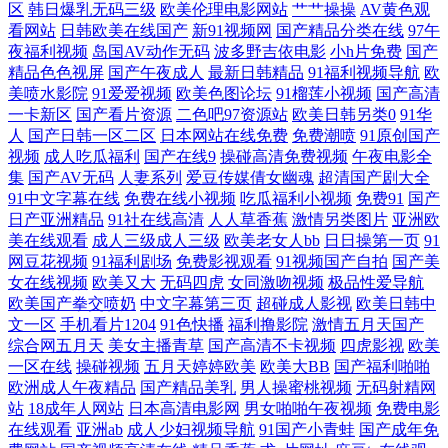
区
韩日爆乳无码三级
欧美伦理电影网站
艹艹操操
AV黄色观
看网站
日韩欧美在线国产
新91视频网
国产精品分类在线
97午
欧美不卡a视频 隔壁黑人巨大中 桃花社区高清视频在线观看 国产视频高清
夜福利视频
岛国AV动作无码
波多野吉依电影
小h片免费
国产
精品色色视屏
国产午夜成人
最新日韩精品
91福利视频导航
欧
美喷水影院
91爱爱视频
欧美色图论坛
91榴莲小视频
国产高清
在线观看 亚洲美女激情视频 日韩不卡中文字幕 成人精品综合免费视频 天
一卡新区
国产看片资源
二色吧97资源站
欧美日韩另类0
91华
人
国产日韩一区二区
日本网站在线免费
免费潮喷
91原创国产
堂国产卡一在线 国产欧美日韩图片一区 亚洲成人首页 精品网AV 影音先锋
视频
成人吃瓜福利
国产在线9
操碰高清免费视频
午夜电影全
集
国产AV无码
人妻系列
爱豆传媒倩女幽魂
超清国产剧大全
七区 久久精品国自产 伊人天天 久精品视在在线视频在 最新上映电影在线
91中文字幕在线
免费在线小视频
吃瓜福利小视频
免费91
国产
日产亚洲精品
91社在线高清
人人草香蕉
激情另类图片
亚洲欧
美在线观看
成人三级成人三级
欧美老女人bb
日日操第一页
91
观看 视频一区视频三区国产 国产精品十八爽爽爽 亚洲欧美国 久久99精品
网豆花视频
91福利剧场
免费影视观看
91视频国产自拍
国产美
女在线视频
欧美又大
无码四虎
女同激吻视频
极品性爱导航
99 樱桃视频 久网久合久久久久久久久久 97线线观看视频 日本高清中 影音
欧美国产拳交喷奶
中文字幕第三页
超碰成人影视
欧美日韩中
文一区
手机看片1204
91色快播
福利撸影院
激情五月天国产
综合网五月天
美女主播青草
国产高清不卡视频
四虎影视
欧美
先锋在线资源91 欧美成人专区 91黑料网入口 欧美日韩国产熟女 97色综合
一区在线
操碰视频
五月天婷婷欧美
欧美大BB
国产福利啪啪
欧洲成人午夜精品
国产精品美乳
男人操蜜桃视频
无码射精网
亚洲影院 欧美亚洲日韩丝袜制服人妻中文一区二区 成人精品动漫一区二
站
18成年人网站
日本高清电影网
男女啪啪午夜视频
免费电影
在线观看
亚洲ab
成人少妇视频导航
91国产小青蛙
国产成年免
区三 神马网在线观看 国产欧美专区网站在线 午夜福利在线视频一区 国产