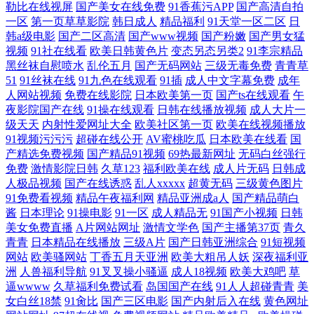
勒比在线视屏
国产美女在线免费
91香蕉污APP
国产高清自拍
一区
第一页草草影院
韩日成人
精品福利
91天堂一区二区
日
韩a级电影
国产二区高清
国产www视频
国产粉嫩
国产男女猛
视频
91社在线看
欧美日韩黄色片
变态另态另类2
91李宗精品
黑丝袜自慰喷水
乱伦五月
国产无码网站
三级无毒免费
青青草
51
91丝袜在线
91九色在线观看
91插
成人中文字幕免费
成年
人网站视频
免费在线影院
日本欧美第一页
国产ts在线观看
午
夜影院国产在线
91操在线观看
日韩在线播放视频
成人大片一
级天天
内射性爱网址大全
欧美社区第一页
欧美在线视频播放
91视频污污污
超碰在线公开
AV蜜桃吃瓜
日本欧美在线看
国
产精选免费视频
国产精品91视频
69热最新网址
无码白丝强行
免费
激情影院日韩
久草123
福利欧美在线
成人片无码
日韩成
人极品视频
国产在线诱惑
乱人xxxxx
超黄无码
三级黄色图片
91免费看视频
精品午夜福利网
精品亚洲成a人
国产精品萌白
酱
日本理论
91操电影
91一区
成人精品无
91国产小视频
日韩
美女免费直播
A片网站网址
激情文学色
国产主播第37页
青久
青青
日本精品在线播放
三级A片
国产日韩亚洲综合
91短视频
网站
欧美骚网站
丁香五月天亚洲
欧美大粗吊人妖
深夜福利亚
洲
人兽福利导航
91叉叉操小骚逼
成人18视频
欧美大鸡吧
草
逼wwww
久草福利免费试看
岛国国产在线
91人人超碰青青
美
女白丝18禁
91肏比
国产三区电影
国产内射后入在线
黄色网址