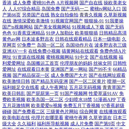
香港
成人免费
蜜桃91色色
A片视频网
国产自在线
操欧美老女
人
人人97综合精品
岛国免费
国产无码一二
蜜桃tv网站入口
国
产第66页
另类国产在线
熟女自拍偷拍
青青久视频
久草新视频
在线
激情深爱欧美激情
91视频官网国产
狠狠操-91
91我要操
国产ts视频网站
国产美女视频网站
91视频成人下载
国产无码
色色
91香蕉亚洲精品
91伊人加勒比
欧美狠狠插
日韩精品高清
黄色av网
日本波多野吉衣
日韩在线观看精品
日本一级电影
久
草网页
97免费艹
岛国一区二区
岛国动作片在
波多野吉衣三级
亚洲AV一卡
在线免费小视频
搞黄网站在线观看
免费色情A片
网扯
91资源在线视频
蜜桃视频网站
91中文
国产在线视频
福
利爱爱网址
岛国搬运工首页
伦理朋友的妈妈
丝袜女同
日韩性
爱网址
在线观看日本黄
亚洲国产第一网站
国产99不卡
66精品
视频
国产精品探花一区
成人免费国产大片
国产在线网址观看
欧美激情日韩
国产精品无码亚洲
国产一区二区黄片
喷潮一区
福利姬足交在线看
成人午夜网址
五月花无码视频
青青草国产
欧美日韩乱
国产屁屁第一页
91国产视频网
性爱草逼91AV
免
费欧美视频
欧美岛国一区二区
少妇喷水18禁
51漫画APP
丁香
五月花激情网
欧美爱爱tv视频
免费五月丁香视频
97香蕉超级
碰碰
国产免费看二区
三级黄色片网站
综合网黄
在线播放观看
欧美电影在线
伦理片在哪里看
蜜桃午夜网
久草资源在
日本三
级大全
久久福利
福利所导航视频
成人片免费
国产第9页
中文