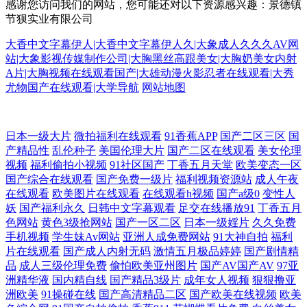
感谢您访问我们的网站，您可能还对以下资源感兴趣：景德镇
节狈实业有限公司
大香中文字幕伊人|大香中文字幕伊人久|大象成人久久久AV网
站|大象影视传媒制作公司|大胸黑丝高跟美女|大胸奶美女内射
A片|大胸视频在线观看国产|大雄动漫火影忍者在线观看|大秀
尤物国产在线观看|大学导航
网站地图
激情wwwwww 婷婷电影 精品人妻久久久专区 一区二区三区四 韩国伦理
日本一级大片
微拍福利在线观看
91香蕉APP
国产二区三区
国
产精品性
乱伦种子
美国伦理大片
国产二区在线观看
美女伦理
视频
福利偷拍小视频
91社区国产
丁香五月天堂
欧美变态一区
影院 一区二区日韩 久久福利精品视频 夜色福利导航 精品色综合 亚洲欧美
国产综合在线观看
国产免费一级片
福利视频资源站
成人午夜
在线观看
欧美图片在线观看
在线观看h视频
国产a级0
变性人
日韩动漫一区 天堂最新版在线中文 国产综合色在线 亚洲+欧美+韩国精品
妖
国产福利永久
日韩中文字幕观看
足交在线播放91
丁香五月
色网站
黄色3级抢网站
国产一区二区
日本一级婬片
久久免费
国产原创大胆私拍视频 亚洲黄色精品视频在线观看 你懂得论坛 原味视频
手机视频
学生妹Av网站
亚洲人成免费网站
91大神自拍
福利
片在线观看
国产成人内射无码
激情五月极品婷婷
国产剧情精
品
成人三级伦理免费
偷怕欧美亚州图片
国产AV国产AV
97亚
在线ww 可以在线观看91视频的网站 影音先锋男人天堂 影视自拍亚洲 欧
洲精华液
国内精自线
国产精品3级片
成年女人视频
狠狠撸亚
洲欧美
91操碰在线
国产高清精品二区
国产欧美在线视频
欧美
美破处一区二区 欧美69视频在线观看 91视频网站进入 电视剧全集免费 成