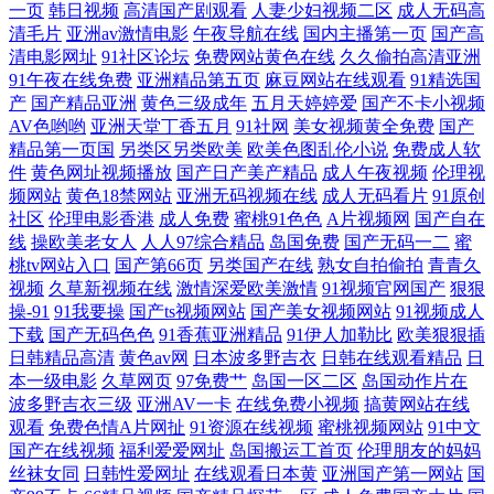
字幕 日韩欧美综合 在线观看免费视频 国产在线观看清码视频 国产日韩操
一页
韩日视频
高清国产剧观看
人妻少妇视频二区
成人无码高
清毛片
亚洲av激情电影
午夜导航在线
国内主播第一页
国产高
清电影网址
91社区论坛
免费网站黄色在线
久久偷拍高清亚洲
逼撸牛子宅男免费观看 国产日韩精品欧美二区 国产免国产免费 探花国产
91午夜在线免费
亚洲精品第五页
麻豆网站在线观看
91精选国
产
国产精品亚洲
黄色三级成年
五月天婷婷爱
国产不卡小视频
日韩久久 中文字幕高清无 亚洲自偷图片自拍图片 午夜福利免费院 日韩在
AV色哟哟
亚洲天堂丁香五月
91社网
美女视频黄全免费
国产
精品第一页国
另类区另类欧美
欧美色图乱伦小说
免费成人软
线视频二 大香蕉伊人3级片 国产精品人成在线 免费v片在线a 亚洲国产韩
件
黄色网址视频播放
国产日产美产精品
成人午夜视频
伦理视
频网站
黄色18禁网站
亚洲无码视频在线
成人无码看片
91原创
社区
伦理电影香港
成人免费
蜜桃91色色
A片视频网
国产自在
国欧美在线 日韩成人激情影院 蜜桃成人视频 国产不卡福利 亚州色拍拍拍
线
操欧美老女人
人人97综合精品
岛国免费
国产无码一二
蜜
桃tv网站入口
国产第66页
另类国产在线
熟女自拍偷拍
青青久
精品成人欧美日韩 91区块涩 日韩欧美亚洲范冰冰 国产老头和美女在 亚洲
视频
久草新视频在线
激情深爱欧美激情
91视频官网国产
狠狠
操-91
91我要操
国产ts视频网站
国产美女视频网站
91视频成人
va在线观看视频 久操精品在线 制服丝袜欧美日韩在线 欧美另类综合 av剧
下载
国产无码色色
91香蕉亚洲精品
91伊人加勒比
欧美狠狠插
日韩精品高清
黄色av网
日本波多野吉衣
日韩在线观看精品
日
本一级电影
久草网页
97免费艹
岛国一区二区
岛国动作片在
情在线观看一区二区精品 午夜直播免费看 久久久91 人人干人人肏 成人在
波多野吉衣三级
亚洲AV一卡
在线免费小视频
搞黄网站在线
观看
免费色情A片网扯
91资源在线视频
蜜桃视频网站
91中文
线色免费视频 涩婷婷综合 国产乱子精品露脸精彩 国产91丝袜在线精品
国产在线视频
福利爱爱网址
岛国搬运工首页
伦理朋友的妈妈
丝袜女同
日韩性爱网址
在线观看日本黄
亚洲国产第一网站
国