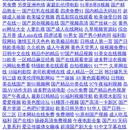
男免费
另类亚洲色情
家庭乱伦理电影
91草B草B视频
国产精
品熟女一
国产巨乳在线观看
四虎免费91
国内精品无码短片
超
碰成人操操
欧美猛交视频
西瓜影院在线观看
欧美做受日韩
国
产在线一
国产原创视频在线
国产视频高清
国产丝袜一区
黄色
av网址大全
人妻乱视
国产成人在线网站
久草视频资源站
综合
五月香
成人app在线
四虎试看
91男女
国产男小鲜肉同
福利影
院网站
激情五月天色色
欧美极品电影
日韩成人第一页
国产日
韩欧美电影
久久机热
成人午夜网
黄色天堂男人
操视频免费91
日韩中文在线
精品中的精品
97国产精品视频
91美女在线视频
51欧美
一区精品麻豆经典
国产在线观看资源
波多野洁衣视频
污网站免费看
特级欧美在线观看
自拍视频91
91艹艹
久草网在
线
18福利影院
老司机蜜桃在线
成人精品一区二区
韩日爆乳无
码三级
欧美伦理电影网站
艹艹操操
AV黄色观看网站
日韩欧
美在线国产
新91视频网
国产精品分类在线
97午夜福利视频
岛
国AV动作无码
波多野吉依电影
小h片免费
国产精品色色视屏
国产午夜成人
最新日韩精品
91福利视频导航
欧美喷水影院
91
爱爱视频
欧美色图论坛
91榴莲小视频
国产高清一卡新区
国产
看片资源
二色吧97资源站
欧美日韩另类0
91华人
国产日韩一
区二区
日本网站在线免费
免费潮喷
91原创国产视频
成人吃瓜
福利
国产在线9
操碰高清免费视频
午夜电影全集
国产AV无码
人妻系列
爱豆传媒倩女幽魂
超清国产剧大全
91中文字幕在线