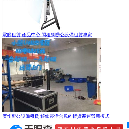
電腦租賃 產品中心 閃租網辦公設備租賃專家
廣州辦公設備租賃 解鎖靈活合規的輕資產運營新模式