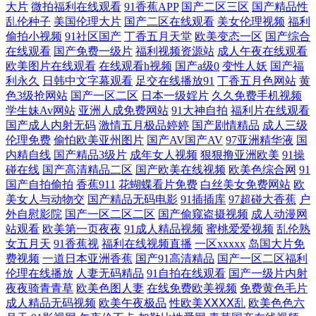
大片
微拍福利在线观看
91香蕉APP
国产二区三区
国产精品性
乱伦种子
美国伦理大片
国产二区在线观看
美女伦理视频
福利
偷拍小视频
91社区国产
丁香五月天堂
欧美变态一区
国产综合
在线观看
国产免费一级片
福利视频资源站
成人午夜在线观看
欧美图片在线观看
在线观看h视频
国产a级0
变性人妖
国产福
利永久
日韩中文字幕观看
足交在线播放91
丁香五月色网站
黄
色3级抢网站
国产一区二区
日本一级婬片
久久免费手机视频
学生妹Av网站
亚洲人成免费网站
91大神自拍
福利片在线观看
国产成人内射无码
激情五月极品婷婷
国产剧情精品
成人三级
伦理免费
偷怕欧美亚州图片
国产AV国产AV
97亚洲精华液
国
内精自线
国产精品3级片
成年女人视频
狠狠撸亚洲欧美
91操
碰在线
国产高清精品二区
国产欧美在线视频
欧美色综合网
91
国产自拍偷拍
香蕉911
花蝴蝶看片免费
白丝美女免费网站
欧
美女人与动物交
国产精品无码电影
91插插库
97超碰大香蕉
户
外自慰影院
国产一区二区二区
国产偷窥盗摄视频
成人动漫网
站观看
欧美第一页夜夜
91成人精品视频
蜜桃爱爱视频
乱伦熟
女五月天
91香蕉视
福利在线视频直播
一区xxxxx
岛国大片免
费视频
一道日本亚洲香蕉
国产91高清精品
国产一区二区福利
伦理在线播放
人妻无码精品
91自拍在线观看
国产一级片内射
夜夜骑青青草
欧美色图人妻
在线免费欧美视频
免费黄色毛片
成人精品无码视频
欧美午夜极品
性欧美ⅩⅩⅩⅩ乱
欧美色色六