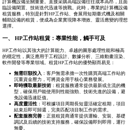
計算機設備至關重要。直接采購高端設備往往成本高昂，且面
臨設備閑置、技術迭代迅速等挑戰。此時，專業的計算機設備
租賃服務，特別是針對HP工作站、會展用短期臺式機及相關
輔助設備的租賃，便成為企業實現降本增效、靈活應變的理想
選擇。
一、 HP工作站租賃：專業性能，觸手可及
HP工作站以其強大的計算能力、卓越的圖形處理性能和極高
的穩定性，廣泛應用于工程設計、數據分析、三維動畫渲染、
軟件開發等專業領域。租賃HP工作站的優勢顯而易見：
無需巨額投入
：客戶無需承擔一次性購買高端工作站的
沉重資金壓力，可將資金用于核心業務發展。
即時獲取最新技術
：租賃服務通常提供最新或主流的機
型，確保用戶能使用到性能強勁、技術先進的設備，避
免設備迅速貶值。
高度靈活性
：可根據項目周期長短靈活確定租期，項目
結束后即可歸還，完美匹配項目制工作的需求。
配套服務完善
：正規租賃商通常提供運輸、安裝、基礎
調試及后續的技術支持服務，確保設備即到即用，運行
無憂。