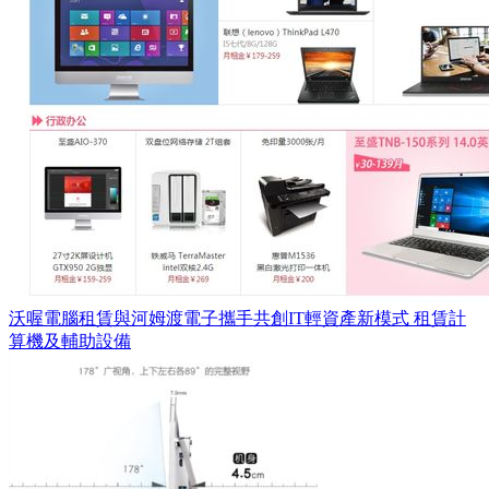
沃喔電腦租賃與河姆渡電子攜手共創IT輕資產新模式 租賃計
算機及輔助設備