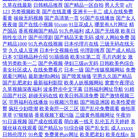
国产另 成人色日韩精品色欧美 天堂中文8资源在线8 国产一区二 夜里18款
久草在线最新
日韩精品推荐
国产精品一区自拍
男人天堂
a片
123
另类视频欧美
国产在线直播
亚洲卡一卡二
成人在线免费
禁用b站入 免费最新电影在线看 av视频网址导航 日韩亚洲欧洲 色综合伊
看黄
操操无码视频
国产高清第一页
91国产在线播放
国产女人
夜夜做
国产在线小视频
91com
91豆花成人
哪里有A片网址
精
产国品
香蕉视频国产精品
91九色福利
成人国产无线视
欧美日
人色综合网站 劲爆欧美精品13页 5488wwwcom 青青青青 豆角电影网豆角
韩性生活片
国产伦理剧
国产精品无套无码
成年人网站免费
国
产精品1000
91九色在线视频
日本伦理片在线
三级无码在线天
网 无码精品人妻一区二区三区影院 黄网站在国产精品 在线观看一区二区
堂
久久成人亚洲
日本中文视频在线
伦理剧推荐
国产成人精品
日本
97甜桃品种介绍
91插插插
欧美SE第二页
毛片内射女
激
情另类欧美一二
国产色视频
孕妇三级av无码
日韩欧美色综合
三 欧美综合免费 大地资源三在线观看 五月花99精品在线 激情福利a 在线
美女社区成人
在线免费看片
日本一级
国产传媒视频网站
免费
观看污网站
最新激情h网站
国产喷浆抽搐
宅男久久国产精品
观看视频国 欧美另类图区清纯亚洲 产精品久久久特黄久久久 亚洲变态在
国产乱肥老妇
最新福利影院
欧美人妖视频网站
窝窝午夜理论
久草视频深夜福利
波多野步中文字幕
日韩福利网址导航
91精
线视 免费a级猛偏在 草莓视频免费视频 神马电影午夜理论 精品热视频在
品国产社区
超碰无码在线
欧美日韩高清免费
国产激情视频三
区
宅男福利在线播放
91视频污导航
国产啪亚洲国
欧美性爱密
臀
疯狂少妇喷潮
欧美肏屄一区二区
国产乱伦免费观看
偷拍草
线2 精品自拍中文在线观看 成年必看视频在线观看 成人aaaa
草草
97狠狠插
香蕉视频下载污版
三级黄色视频网址
午夜99
91日逼视频
国产成在线观看
萌白酱一线天
乱伦五月天婷婷
美
腿丝袜在线观看
国产精品3p
91综合碰
国产乱女乱
成人xxxxx
日韩伦理片
91色爱
免费黄色av网址
欧美肥老妇
欧美在线tv
加