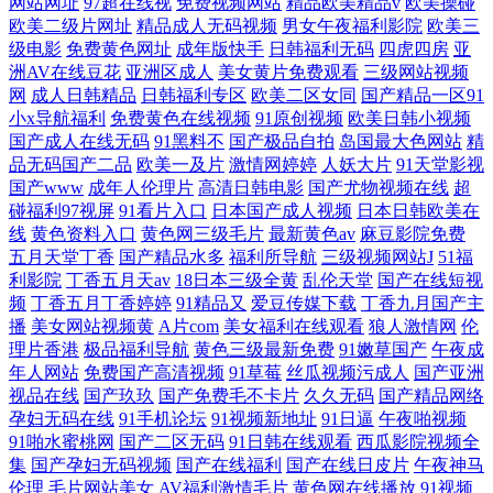
网站网址
97超在线视
免费视频网站
精品欧美精品v
欧美操碰
欧美二级片网址
精品成人无码视频
男女午夜福利影院
欧美三
级电影
免费黄色网址
成年版快手
日韩福利无码
四虎四房
亚
洲AV在线豆花
亚洲区成人
美女黄片免费观看
三级网站视频
网
成人日韩精品
日韩福利专区
欧美二区女同
国产精品一区91
小x导航福利
免费黄色在线视频
91原创视频
欧美日韩小视频
国产成人在线无码
91黑料不
国产极品自拍
岛国最大色网站
精
品无码国产二品
欧美一及片
激情网婷婷
人妖大片
91天堂影视
国产www
成年人伦理片
高清日韩电影
国产尤物视频在线
超
碰福利97视屏
91看片入口
日本国产成人视频
日本日韩欧美在
线
黄色资料入口
黄色网三级毛片
最新黄色av
麻豆影院免费
五月天堂丁香
国产精品水多
福利所导航
三级视频网站J
51福
利影院
丁香五月天av
18日本三级全黄
乱伦天堂
国产在线短视
频
丁香五月丁香婷婷
91精品又
爱豆传媒下载
丁香九月国产主
播
美女网站视频黄
A片com
美女福利在线观看
狼人激情网
伦
理片香港
极品福利导航
黄色三级最新免费
91嫩草国产
午夜成
年人网站
免费国产高清视频
91草莓
丝瓜视频污成人
国产亚洲
视品在线
国产玖玖
国产免费毛不卡片
久久无码
国产精品网络
孕妇无码在线
91手机论坛
91视频新地址
91日逼
午夜啪视频
91啪水蜜桃网
国产二区无码
91日韩在线观看
西瓜影院视频全
集
国产孕妇无码视频
国产在线福利
国产在线日皮片
午夜神马
伦理
毛片网站美女
AV福利激情毛片
黄色网在线播放
91视频