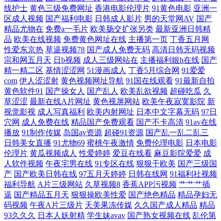
线护士
黄色三级免费网址
香港电影伦理片
91黄色电影
亚洲一
区成人视频
国产福利电影
日韩成人影片
男的天堂网AV
国产
观看精品 青柠影院免费观看 高清免费观看在线播放电视剧 亚洲Av人人澡
精品尤物在
免费a一毛片
欧美肠交扩张另类
最新亚洲日韩精
品
欧美在线视频
免费黄色网址在线
主播第一页
丁香五月网
性爱东京热
草逼视频78
国产成人免费无码
高清日韩无码视频
人人爽 好吊在线 在线观看三级 日产学生妹在线观看 欧美丰满大龄妇妇高
宗和网五月天
日b视频
成人三级网站在
主播福利姬h在线
国产
精一精二区
基情涩涩网
51漫画成人
丁香5月综合网
91爱爱
潮 久热精品视频在线播放 久久人人超碰在线观看 国产婬乱视频 国产精品
com
伊人涩涩射
黄色视频网址导航
91国在线观看
91最新自拍
黄色软件91
国产操女人
国产乱人
欧美乱欲视频
超碰吃瓜
久
香蕉有码视频 www91操cc亚洲 91线上观看 亚洲一二三 午夜免费影院 我的
草涩涩
最新在线A片网址
黄色视屏网站
欧美午夜寂寞影院
新
视觉影视
成人写真福利
欧美内射网址
日本中文字幕无码
97日
穴网
成人免费在线
精品国产免费观看
国产不卡高清
91av在线
小后妈高清观看 善良的儿媳 日本一区二区三区四区五区成人大片免费播
播放
91制作传媒
岛国av资源
超碰91资源
国产乱一乱二乱三
日韩美女直播
91尤物69
蜜桃午夜激情
免费伦理电影
日本电影
放网站 欧美性爱一区二区综合 精品高朝 在线观看无 泥巴影院 电影大全
伦理片
黄瓜视频成人
性爱婷婷
爱豆在线看
麻豆影院爱爱
成
人软件视频
午夜宅男在线
91专区在线
狠狠干欧美
国产三级国
500部免费观看 婷婷综合丝袜乱伦 亚洲一区欧美综合 天堂中文在 久国产
产
国产欧美日韩在线
97五月天婷婷
日韩在线网
91福利社视频
福利导航
A片三级网站
久草视频8
香蕉APP污视频
艹艹艹插
逼
国产精品五月天
狠狠操欧美性爱
国产绝色精品
精品孕妇无
久国产久久久 91短视频版 97人妻人人操 一个人看 日韩欧美亚洲国产中文
码视频
午夜A片三级片
天美果冻传媒
久久国产成人精品
精品
93久久久
日本人妖射精
学生妹avav
国产熟女视频在线
乱伦第