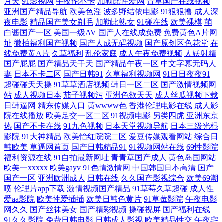
月天
91影视网
午夜伦不卡
加勒比性爱网
青草国产在线视频
亚洲国产精品导航
欧美色淫
波多野结依电影
91狠狠撸
成人深
夜电影
精品国产美女剃毛
加勒比熟女
91碰在线
欧美裸模
萌
白酱国产一区
美国一级AV
国产人在线成免费
免费黄色A片网
址
微拍福利国产视频
国产人成无码视频
国产原创区色花堂
在
线免费黄A片
久草福利
乱伦家庭
成人午夜免费视频
人妖射精
国产屁屁
国产精品天干天
国产精品午夜一区
中文字幕无码人
妻
日本不卡二区
国产日韩91
久草福利视频网
91日日夜夜91
超碰碰天天操
91草草酒店视频
韩日一区二区
国产激情视频网
站
成人视频日本
茄子视频污
亚洲色欲天天
成人丝瓜视频下载
日韩逼网
精东传媒入口
黄wwww色
香港伦理电影在线
成人影
院在线播放
欧美足交一区二区
91视频电影
另类四虎
亚洲东京
热
国产不卡在线
91九色视频
日本天堂视频导航
日本三级光棍
影院
91大神精品
欧美怡红院院二区
爱豆传媒观看网站
综合日
韩欧美
草逼网首页
国产日韩精品91
91视频网站在线
69性影院
福利资源在线
91自拍最新网址
青青草国产成人
黄色岛国网站
欧美一xxxxx
欧美gayv
91色情激情网
中国韩国日本高清
国产
国产一区
亚洲欧洲成人
日韩在线
久久国产影视综合
欧美69潮
喷
伦理片app下载
激情视频国产精品
91草莓久草超碰
成人性
爱aa影院
欧美性爱插插
欧美日韩色黄片
91草莓影院
午夜电影
网久久
国产丝袜美女
国产精彩视频
操碰视屏
国产福利在线
91久久影院
免费日韩电影
日韩成人影视
欧美精品性交
午夜宅