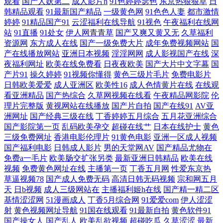
观看
国产人妖第二
成人影片h
91色婷婷瑟色
东京热狠狠草
日
韩精品观看
91最新国产精品
一级黄色网
91色色人妻
都市激情
婷婷
91精品国产91
云涩福利在线导航
91视色
午夜福利在线网
站
91直播
91处女
伊人网青青草
国产又爽又黄又无
久草福利
资源网
东方成人在线
国产一级免费大片
成年免费视频网站
国
产在线播放网站
亚洲日本视频
淫淫网网
成人影视国产在线
深
夜福利网址
欧美在线免费看
日夜夜欧美
国产大片中文字幕
国
产片91
操久婷婷
91视频你懂得
黄色三级片毛片
免费电影片
日韩欧美爱爱
成人亚洲区
欧美性16
成人色情黄片在线
在线观
看亚洲精品
国产热综合
久草网视频在线看
午夜精品网影院
伦
理片完整版
黄视网站在线播放
国产片自拍
国产在线91
AV亚
洲网址
国产经典三级在线
丁香婷婷五月综合
五月花亚洲综合
国产影院第一页
乱码欧美孕交
超碰在线艹
日本在线护士
黄色
三级免费网址
香港电影伦理片
91黄色电影
亚洲一区成人视频
国产福利电影
日韩成人影片
男的天堂网AV
国产精品尤物在
免费a一毛片
欧美肠交扩张另类
最新亚洲日韩精品
欧美在线
视频
免费黄色网址在线
主播第一页
丁香五月网
性爱东京热
草逼视频78
国产成人免费无码
高清日韩无码视频
宗和网五月
天
日b视频
成人三级网站在
主播福利姬h在线
国产精一精二区
基情涩涩网
51漫画成人
丁香5月综合网
91爱爱com
伊人涩涩
射
黄色视频网址导航
91国在线观看
91最新自拍
黄色软件91
国产操女人
国产乱人
欧美乱欲视频
超碰吃瓜
久草涩涩
最新