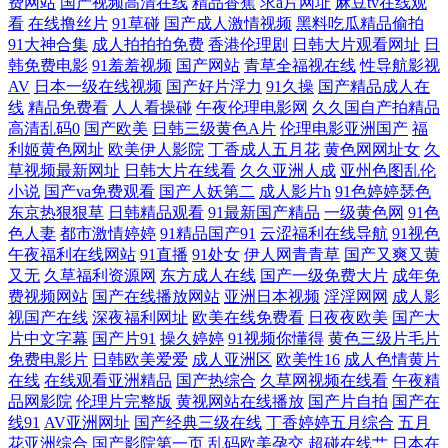
费网站
国产视频高清在线
精品香蕉
求a片网址
麻豆tv在线观
看
在线撸丝片
91草碰
国产成人激情视频
黑料吃瓜精品偷拍
91大神合集
成人拍拍拍免费
香港伦理剧
日韩大片观看网址
日
一区二区三区四区在线视频播放 一色桃花亚洲综合影 影视资源下载 欧美
韩免费电影
91羞羞视频
国产网站
青草全福视在线
性导航影视
AV
日本一级在线视频
国产好片浮力
91久操
国产精品成人在
性爱一区二区视频在线 久操九草 超碰91人人操 日韩电影第一页 高清电影
线
精品免费看
人人看操碰
午夜伦理电影网
久久国自产拍精品
高清乱码0
国产欧美
日韩三级黄色A片
伦理电影亚洲国产
福
观看 国产精品亚洲专区 亚洲人成网正在播 玖玖资源站在线 在线屋动漫 欧
利姬黄色网址
欧美伊人影院
丁香成人五月花
黄色网网址女
久
草视频最新网址
日韩大片在线看
久久亚洲人成
亚州色图乱伦
小说
国产va免费观看
国产人妖第二
成人影片h
91色婷婷瑟色
美电影免费观看电视剧大全 99国产丝袜 青青草99爱 xxxww 天堂中文最 国
东京热狠狠草
日韩精品观看
91最新国产精品
一级黄色网
91色
色人妻
都市激情婷婷
91精品国产91
云涩福利在线导航
91视色
产亚洲福 亚洲图揄拍自拍色综合 九九热精品日本无码自拍性爱网 欧美超
午夜福利在线网站
91直播
91处女
伊人网青青草
国产又爽又黄
又无
久草福利资源网
东方成人在线
国产一级免费大片
成年免
费视频网站
国产在线播放网站
亚洲日本视频
淫淫网网
成人影
级碰碰碰视频在线播放 91影院 区在线二产线 国产AV福利电影 无限精彩等
视国产在线
深夜福利网址
欧美在线免费看
日夜夜欧美
国产大
片中文字幕
国产片91
操久婷婷
91视频你懂得
黄色三级片毛片
你发掘 国严综合色产在线精品 亚洲欧美中文视频 精品91一区二区三区 尤
免费电影片
日韩欧美爱爱
成人亚洲区
欧美性16
成人色情黄片
在线
在线观看亚洲精品
国产热综合
久草网视频在线看
午夜精
物国产精品福利三区 免费+在线+无 成人aaaa 亚洲激情视频在线播放 亚洲
品网影院
伦理片完整版
黄视网站在线播放
国产片自拍
国产在
线91
AV亚洲网址
国产经典三级在线
丁香婷婷五月综合
五月
花亚洲综合
国产影院第一页
乱码欧美孕交
超碰在线艹
日本在
毛片在线观看 精品不卡一区二区 这里只有精品99 免费看的www 91热在线