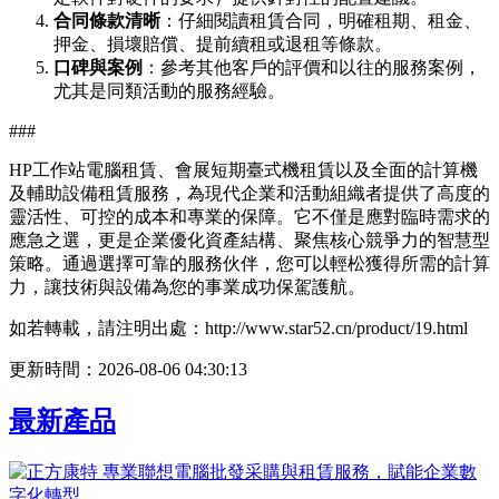
合同條款清晰
：仔細閱讀租賃合同，明確租期、租金、
押金、損壞賠償、提前續租或退租等條款。
口碑與案例
：參考其他客戶的評價和以往的服務案例，
尤其是同類活動的服務經驗。
###
HP工作站電腦租賃、會展短期臺式機租賃以及全面的計算機
及輔助設備租賃服務，為現代企業和活動組織者提供了高度的
靈活性、可控的成本和專業的保障。它不僅是應對臨時需求的
應急之選，更是企業優化資產結構、聚焦核心競爭力的智慧型
策略。通過選擇可靠的服務伙伴，您可以輕松獲得所需的計算
力，讓技術與設備為您的事業成功保駕護航。
如若轉載，請注明出處：http://www.star52.cn/product/19.html
更新時間：2026-08-06 04:30:13
最新產品