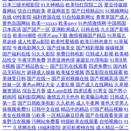
日本三级光棍影院
91大神精品
欧美怡红院院二区
爱豆传媒观
看网站
综合日韩欧美
草逼网首页
国产日韩精品91
91视频网站
线综合亚洲欧美网 榴莲秋葵 中文字幕av蜜桃 自拍四页日韩 日本三级全大
在线
69性影院
福利资源在线
91自拍最新网址
青青草国产成人
黄色岛国网站
欧美一xxxxx
欧美gayv
91色情激情网
中国韩国
电影免费 伊在人线香蕉观看2018最新 蜜桃视频成人A片免费观看 综合影
日本高清
国产国产一区
亚洲欧洲成人
日韩在线
久久国产影视
综合
欧美69潮喷
伦理片app下载
激情视频国产精品
91草莓久
草超碰
成人性爱aa影院
欧美性爱插插
欧美日韩色黄片
91草莓
视亚洲免费 免费大全电影在线观看 91网页在线观看密色 欧美在线播放一
影院
午夜电影网久久
国产丝袜美女
国产精彩视频
操碰视屏
国产福利在线
91久久影院
免费日韩电影
日韩成人影视
欧美精
区 AV日韩免费在线观看网址 欧洲精品 成人国产在线一区二区 日韩欧美国
品性交
午夜宅男免费
另类亚洲色情
家庭乱伦理电影
91草B草
B视频
国产精品熟女一
国产巨乳在线观看
四虎免费91
国内精
产高清在线 大色欧美 日韩伦理在线 国产69永久免费视频 视频一区二区国
品无码短片
超碰成人操操
欧美猛交视频
西瓜影院在线观看
欧
美做受日韩
国产在线一
国产原创视频在线
国产视频高清
国产
丝袜一区
黄色av网址大全
人妻乱视
国产成人在线网站
久草视
产盗摄 国产精品va在线播 亚洲电影午夜福利 国产做国产爱 亚洲丁香福利
频资源站
综合五月香
成人app在线
四虎试看
91男女
国产男小
鲜肉同
福利影院网站
激情五月天色色
欧美极品电影
日韩成人
在线导航 国产香港一级毛 亚洲欧美vr色区 好妈妈高清中字在线观看 亚洲
第一页
国产日韩欧美电影
久久机热
成人午夜网
黄色天堂男人
操视频免费91
日韩中文在线
精品中的精品
97国产精品视频
91
美女在线视频
51欧美
一区精品麻豆经典
国产在线观看资源
波
领先91精品 久久久久成人网 悠悠资源网精品在线 久久女久久黄 伊人一卡
多野洁衣视频
污网站免费看
特级欧美在线观看
自拍视频91
91
艹艹
久草网在线
18福利影院
老司机蜜桃在线
成人精品一区二
二卡在线 欧美日韩亚洲国 99一色插B视频 秋霞在线观看 h在现观看 日韩