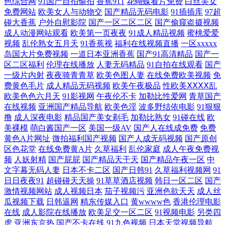
色综合网
91国产自拍偷拍
香蕉911
花蝴蝶看片免费
白丝美女
免费网站
欧美女人与动物交
国产精品无码电影
91插插库
97超
视人a 亚洲免费高清视频 国产专区在线免费 一本大道东 上网导航 韩国电
碰大香蕉
户外自慰影院
国产一区二区二区
国产偷窥盗摄视频
成人动漫网站观看
欧美第一页夜夜
91成人精品视频
蜜桃爱爱
视频
乱伦熟女五月天
91香蕉视
福利在线视频直播
一区xxxxx
影免费大全看 国产ts在线看 日韩一区不卡 超碰97网址 欧美偷拍小视频 91
岛国大片免费视频
一道日本亚洲香蕉
国产91高清精品
国产一
区二区福利
伦理在线播放
人妻无码精品
91自拍在线观看
国产
精品网 麻豆国产一区二区三区四区 国内亚洲视频免费在线 老师让我脱她
一级片内射
夜夜骑青青草
欧美色图人妻
在线免费欧美视频
免
费黄色毛片
成人精品无码视频
欧美午夜极品
性欧美ⅩⅩⅩⅩ乱
欧美色色六月天
91影视网
午夜伦不卡
加勒比性爱网
青草国产
乳 亚洲乱码一卡2卡3卡 我的小后妈韩剧 欧美大片a特激情刺激 天龙高清
在线视频
亚洲国产精品导航
欧美色淫
波多野结依电影
91狠狠
撸
成人深夜电影
精品国产美女剃毛
加勒比熟女
91碰在线
欧
影院远古电影首 老司机深夜在线观看黄色AV 二区 乱妇高清免费欧美 久久
美裸模
萌白酱国产一区
美国一级AV
国产人在线成免费
免费
黄色A片网址
微拍福利国产视频
国产人成无码视频
国产原创
久日本黄色一区二区三区 开心五月激情深爱 国产羞羞视频 亚洲国产激情
区色花堂
在线免费黄A片
久草福利
乱伦家庭
成人午夜免费视
频
人妖射精
国产屁屁
国产精品天干天
国产精品午夜一区
中
文字幕无码人妻
日本不卡二区
国产日韩91
久草福利视频网
91
在线一区 电影伦理片 亚洲欧美专区 久久久啊啊啊天美 在线视频一二三区
日日夜夜91
超碰碰天天操
91草草酒店视频
韩日一区二区
国产
激情视频网站
成人视频日本
茄子视频污
亚洲色欲天天
成人丝
91pron少妇 人人影视网 欧美日本韩国国产久久久 干逼91 羞羞午夜福利 国
瓜视频下载
日韩逼网
精东传媒入口
黄wwww色
香港伦理电影
在线
成人影院在线播放
欧美足交一区二区
91视频电影
另类四
产一卡2卡3卡4 亚洲黄色视频在线免费观看网站 狠狠干成人在线综合网 在
虎
亚洲东京热
国产不卡在线
91九色视频
日本天堂视频导航