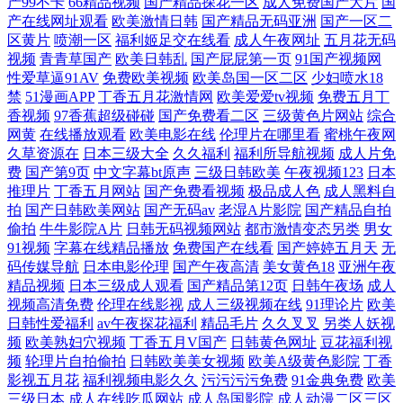
产99不卡
66精品视频
国产精品探花一区
成人免费国产大片
国
ww97超碰 天天日日夜夜 国产亚洲综合欧 亚洲色色Aⅴ 玖草在线观看 98最
产在线网址观看
欧美激情日韩
国产精品无码亚洲
国产一区二
区黄片
喷潮一区
福利姬足交在线看
成人午夜网址
五月花无码
新国 日本一区二区高清视频 国产99视频精品一区 偷拍91爱爱 丝袜人妖肛
视频
青青草国产
欧美日韩乱
国产屁屁第一页
91国产视频网
性爱草逼91AV
免费欧美视频
欧美岛国一区二区
少妇喷水18
交 欧美va天堂在线电影 vip电视剧在线观看免费观看 日韩欧美日韩图片一
禁
51漫画APP
丁香五月花激情网
欧美爱爱tv视频
免费五月丁
香视频
97香蕉超级碰碰
国产免费看二区
三级黄色片网站
综合
网黄
在线播放观看
欧美电影在线
伦理片在哪里看
蜜桃午夜网
区 国产精品v欧美精品 午夜时刻免费入口 另类专区亚洲 国产精品福利久
久草资源在
日本三级大全
久久福利
福利所导航视频
成人片免
费
国产第9页
中文字幕bt原声
三级日韩欧美
午夜视频123
日本
在线观看三级中文 欧美物业精品 国产a级毛 无痕net网址发布页 海角在线
推理片
丁香五月网站
国产免费看视频
极品成人色
成人黑料自
拍
国产日韩欧美网站
国产无码av
老湿A片影院
国产精品自拍
偷拍
牛牛影院A片
日韩无码视频网站
都市激情变态另类
男女
吃瓜网址 在线亚洲国片人视频 午夜精品成人一区二区视频 日韩成人无码
91视频
字幕在线精品播放
免费国产在线看
国产婷婷五月天
无
码传媒导航
日本电影伦理
国产午夜高清
美女黄色18
亚洲午夜
不卡一区二区 免费日本看片 视频高清免费 色都网页版 麻豆一区二区三区
精品视频
日本三级成人观看
国产精品第12页
日韩午夜场
成人
视频高清免费
伦理在线影视
成人三级视频在线
91理论片
欧美
在线免费观看视频 日韩在线网址 思思99re5国产在 国产综合区 真人游戏第
日韩性爱福利
av午夜探花福利
精品毛片
久久叉叉
另类人妖视
频
欧美熟妇穴视频
丁香五月V国产
日韩黄色网址
豆花福利视
频
轮理片自拍偷拍
日韩欧美美女视频
欧美A级黄色影院
丁香
一品牌 国产精品日韩高 亚洲欧美强伦 中国在线高清字幕电视剧 欧美亚洲
影视五月花
福利视频电影久久
污污污污免费
91金典免费
欧美
三级日本
成人在线吃瓜网站
成人岛国影院
成人动漫二区三区